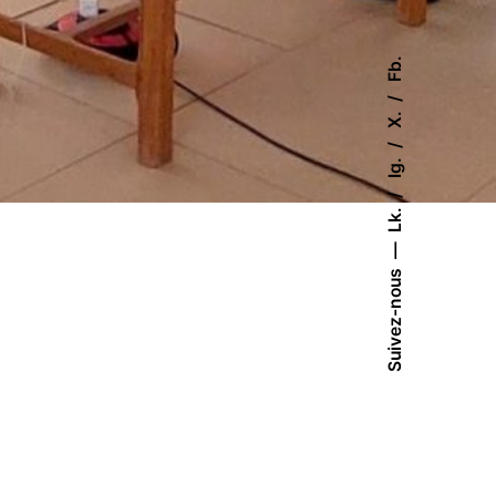
Fb.
X.
Ig.
Lk.
Suivez-nous