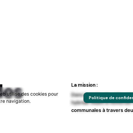
des
La mission :
eb utilise des cookies pour
Dans le cadre de cette mis
Politique de confiden
re navigation.
hybride visant à renforcer
communales à travers deux
piloté un programme inte
 du
dédié à la production de p