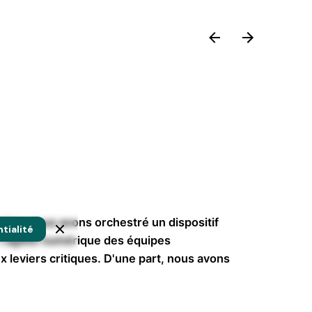
Projet suivant
PodcastHub : initiation à
sion, nous avons orchestré un dispositif
tialité
la création sonore
 l'agilité numérique des équipes
 leviers critiques. D'une part, nous avons
nsif de montée en compétences techniques
odcasts, transformant les acquis des