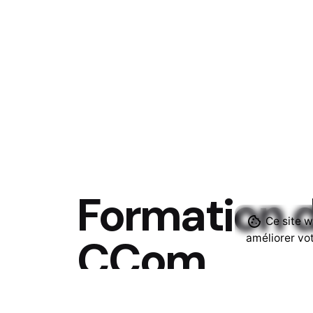
Formation 
Ce site w
CCom
améliorer vot
partenaires