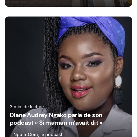
Rédigé par
René
3 min. de lecture
Diane Audrey Ngako parle de son
podcast « Si maman m’avait dit »
NpointCom, le podcast