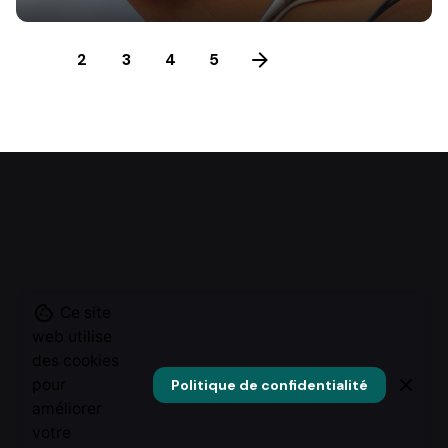
1
2
3
4
5
Ce site
web utilise
des cookies
pour
Politique de confidentialité
améliorer
votre