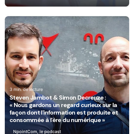
Rédigé par
René
3 min. de lecture
Steven Jambot & Simon Decreuze :
« Nous gardons un regard curieux sur la
façon dont l'information est produite et
consommée à l'ère du numérique »
NpointCom, le podcast