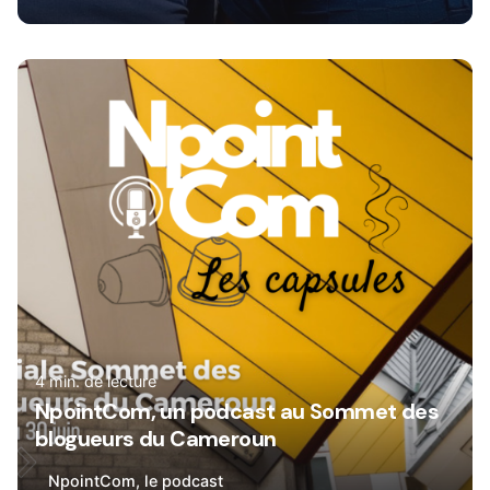
Rédigé par
René
4 min. de lecture
NpointCom, un podcast au Sommet des
blogueurs du Cameroun
NpointCom, le podcast