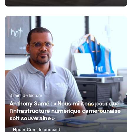
Rédigé par
René
3 min. de lecture
Anthony Samé : « Nous militons pour que
l’infrastructure numérique camerounaise
soit souveraine »
NpointCom, le podcast