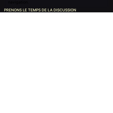
navigation.
PRENONS LE TEMPS DE LA DISCUSSION
Vous avez un projet ?
Contactez-nous
Créateurs de récits et d’outils numériques,
nous
aidons les acteurs du changement à affirmer leur
identité
. De la refonte de plateformes web à la
production de contenus immersifs, nous mettons