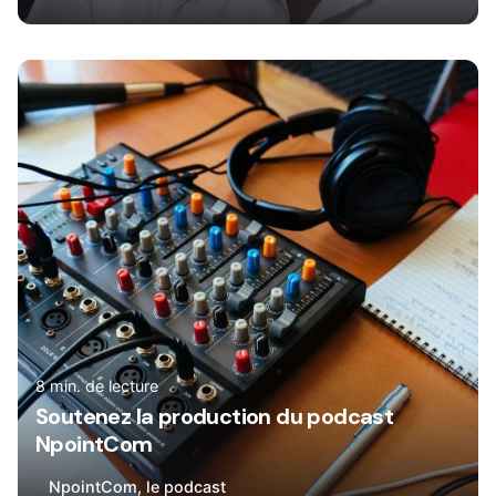
Rédigé par
René
8 min. de lecture
Soutenez la production du podcast
NpointCom
NpointCom, le podcast