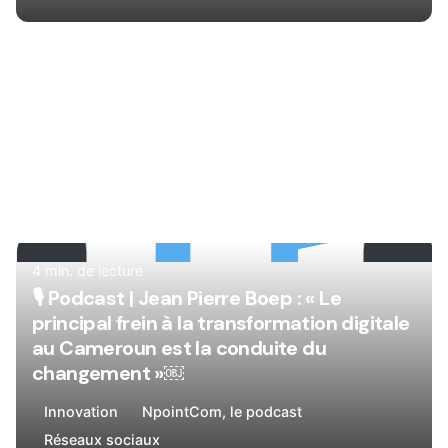
Rédigé par
René
4 min. de lecture
🎙
Podcast | Jean Pierre Boep : « Le
principal frein à la transformation digitale
au Cameroun est la conduite du
changement »￼
Innovation
NpointCom, le podcast
Réseaux sociaux