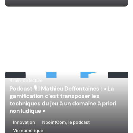
Rédigé par
René
4 min. de lecture
Podcast 🎙
| Mathieu Deffontaines : « La
gamification c’est transposer les
techniques du jeu à un domaine à priori
non ludique »
Innovation
NpointCom, le podcast
Vie numérique