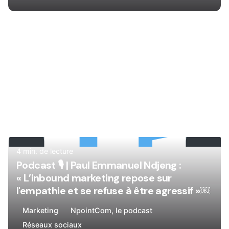
Rédigé par
René
4 min. de lecture
Podcast 🎙
| Paul Emmanuel Ndjeng :
« L’inbound marketing repose sur
l'empathie et se refuse à être agressif »￼
Marketing
NpointCom, le podcast
Réseaux sociaux