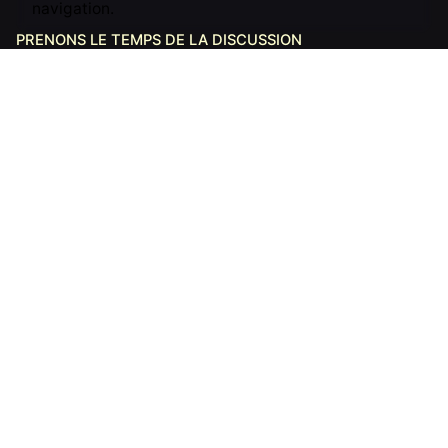
navigation.
PRENONS LE TEMPS DE LA DISCUSSION
Vous avez un projet ?
Contactez-nous
Créateurs de récits et d’outils numériques,
nous
aidons les acteurs du changement à affirmer leur
identité
. De la refonte de plateformes web à la
production de contenus immersifs, nous mettons