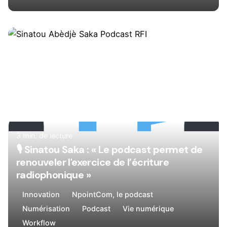
Rédigé par
René
3 min. de lecture
🎙
Sinatou Saka : « Le podcast permet de
renouveler l'exercice de l’écriture
radiophonique »
Innovation
NpointCom, le podcast
Numérisation
Podcast
Vie numérique
Workflow