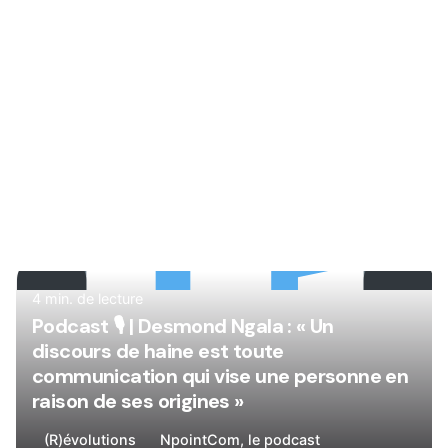
Rédigé par
René
4 min. de lecture
Podcast 🎙
| Desmond Ngala : « Un
discours de haine est toute
communication qui vise une personne en
raison de ses origines »
(R)évolutions
NpointCom, le podcast