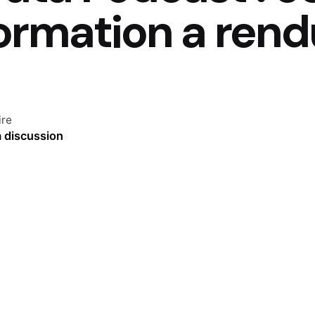
ormation a rend
ire
a discussion