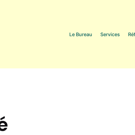
Le Bureau
Services
Ré
é