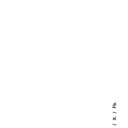
Fb.
X.