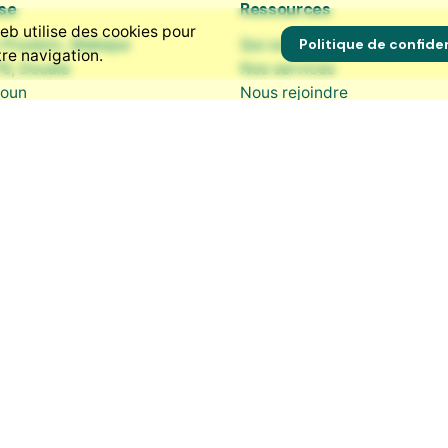
se
Ressources
eb utilise des cookies pour
Politique de confiden
-Poulenc, Makepe
Qui sommes-nous ?
re navigation.
6, Douala
Nos services
oun
Nous rejoindre
Éthique et transparence
Politique de facturation
ct
90 572 711
ct@nkowa.com
éseaux sociaux
In
·
Instagram
·
Bluesky
·
ook