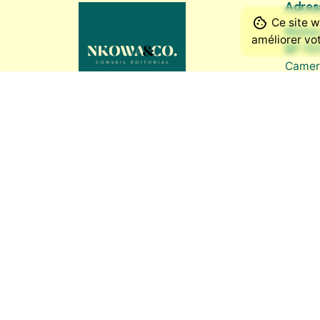
Adres
Ce site w
Rhône
améliorer vot
BP 757
Camer
Conta
+237 6
conta
Nos r
Linked
Faceb