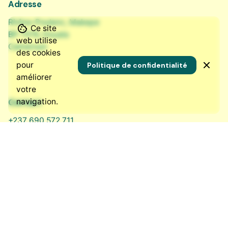
Adresse
Rhône-Poulenc, Makepe
Ce site
BP 7576, Douala
web utilise
Cameroun
des cookies
pour
Politique de confidentialité
améliorer
votre
navigation.
Contact
+237 690 572 711
contact@nkowa.com
Nos réseaux sociaux
LinkedIn
·
Instagram
·
Bluesky
·
Facebook