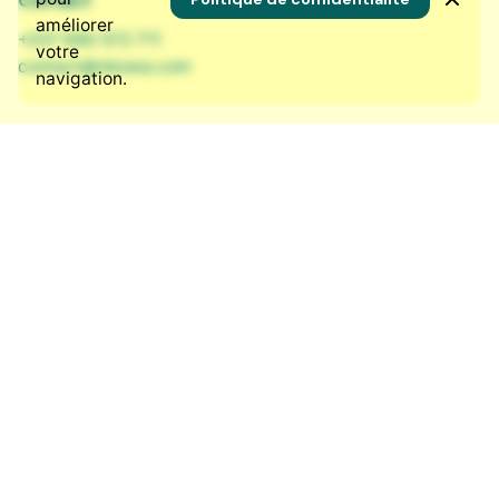
Contact
améliorer
+237 690 572 711
votre
contact@nkowa.com
navigation.
Nos réseaux sociaux
LinkedIn
·
Instagram
·
Bluesky
·
Facebook
Ressources
Qui sommes-nous ?
Nos services
Nous rejoindre
Éthique et transparence
Politique de facturation