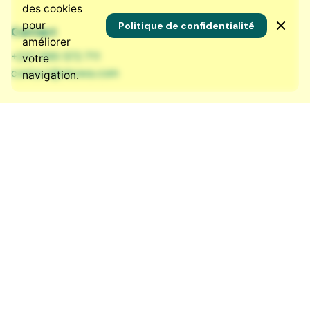
des cookies
pour
Politique de confidentialité
Contact
améliorer
+237 690 572 711
votre
contact@nkowa.com
navigation.
Nos réseaux sociaux
LinkedIn
·
Instagram
·
Bluesky
·
Facebook
Ressources
Qui sommes-nous ?
Nos services
Nous rejoindre
Éthique et transparence
Politique de facturation