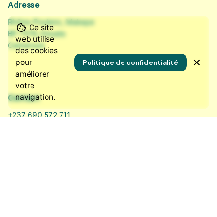
Adresse
Rhône-Poulenc, Makepe
Ce site
BP 7576, Douala
web utilise
Cameroun
des cookies
pour
Politique de confidentialité
améliorer
votre
navigation.
Contact
+237 690 572 711
contact@nkowa.com
Nos réseaux sociaux
LinkedIn
·
Instagram
·
Bluesky
·
Facebook