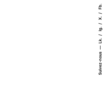
Fb.
X.
Ig.
Lk.
Suivez-nous