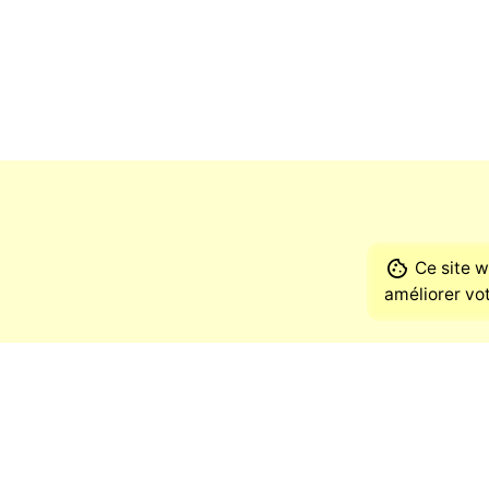
Ce site w
améliorer vot
Adres
Rhône
BP 757
Camer