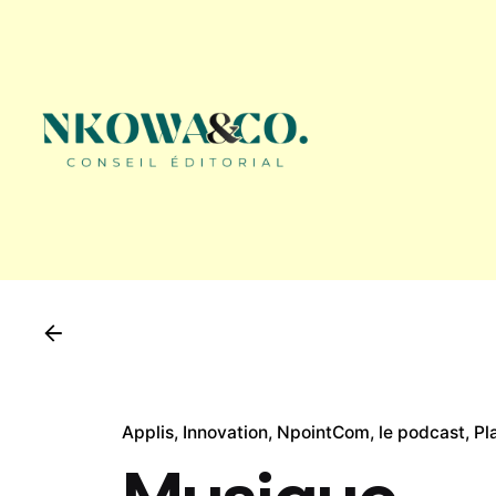
Skip
to
content
Applis
Innovation
NpointCom, le podcast
Pl