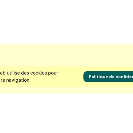
eb utilise des cookies pour
Politique de confiden
re navigation.
se
Ressources
-Poulenc, Makepe
Qui sommes-nous ?
6, Douala
Nos services
oun
Nous rejoindre
Éthique et transparence