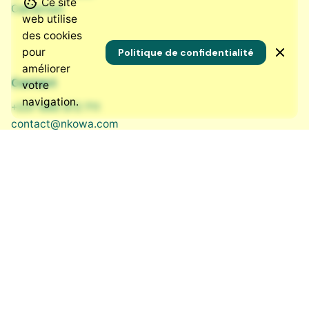
Ce site
Cameroun
web utilise
des cookies
pour
Politique de confidentialité
améliorer
Contact
votre
navigation.
+237 690 572 711
contact@nkowa.com
Nos réseaux sociaux
LinkedIn
·
Instagram
·
Bluesky
·
Facebook
Ressources
Qui sommes-nous ?
Nos services