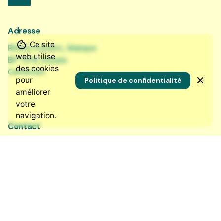
Adresse
Ce site
Rhône-Poulenc, Makepe
web utilise
BP 7576, Douala
des cookies
Cameroun
pour
Politique de confidentialité
améliorer
votre
navigation.
Contact
+237 690 572 711
contact@nkowa.com
Nos réseaux sociaux