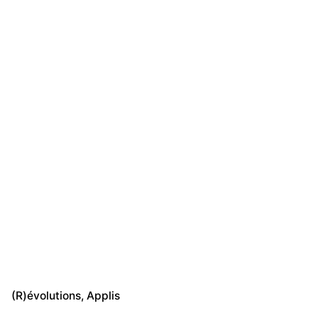
(R)évolutions
Applis