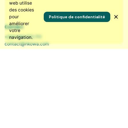
web utilise
des cookies
pour
Politique de confidentialité
améliorer
Contact
votre
+237 690 572 711
navigation.
contact@nkowa.com
Nos réseaux sociaux
LinkedIn
·
Instagram
·
Bluesky
·
Facebook
Ressources
Qui sommes-nous ?
Nos services
Nous rejoindre