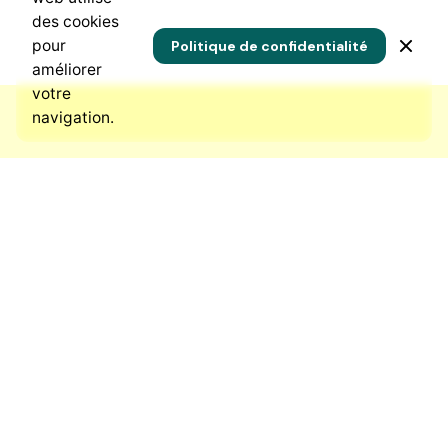
des cookies
pour
Politique de confidentialité
améliorer
votre
navigation.
Adresse
Rhône-Poulenc, Makepe
BP 7576, Douala
Cameroun