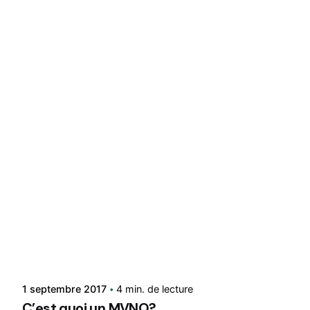
Rédigé par
René
1 septembre 2017
4 min. de lecture
C’est quoi un MVNO?